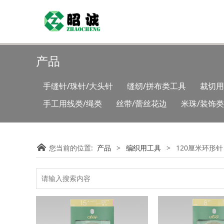
产品
手缝针/珠针/大头针
缝纫/拼布类工具
裁切用
手工用线类/绳类
丝带/蕾丝花边
米珠/装饰
您当前的位置:
产品
>
编织用工具
>
120厘米环形针