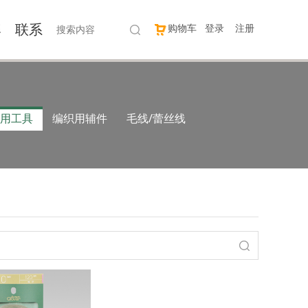
牌
联系
购物车
登录
注册
用工具
编织用辅件
毛线/蕾丝线