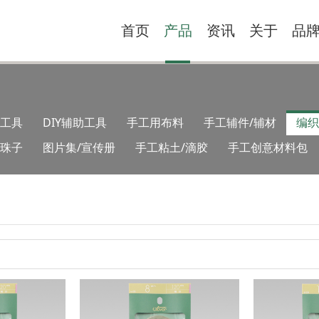
首页
产品
资讯
关于
品
工具
DIY辅助工具
手工用布料
手工辅件/辅材
编织
类珠子
图片集/宣传册
手工粘土/滴胶
手工创意材料包